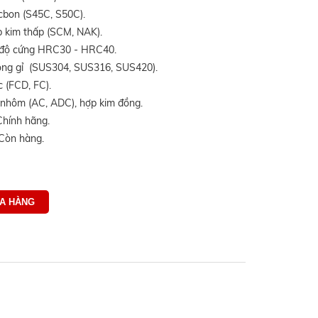
on (S45C, S50C).
kim thấp (SCM, NAK).
ộ cứng HRC30 - HRC40.
g gỉ (SUS304, SUS316, SUS420).
(FCD, FC).
hôm (AC, ADC), hợp kim đồng.
Chính hãng.
 Còn hàng.