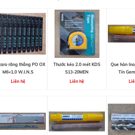
taro răng thẳng PO OX
Thước kéo 2.0 mét KDS
Que hàn In
M6×1.0 W.I.N.S
S13-20MEN
Tín Gem
Liên hệ
Liên hệ
Liê