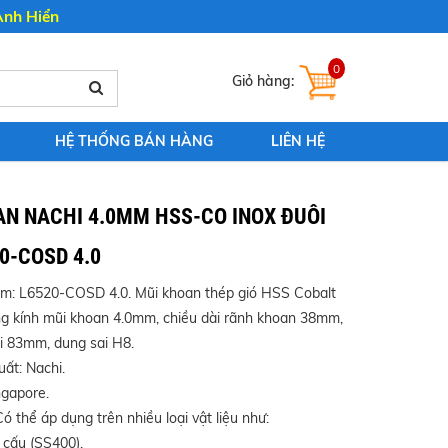
Anh Hiển
0
HỆ THỐNG BÁN HÀNG
LIÊN HỆ
AN NACHI 4.0MM HSS-CO INOX ĐUÔI
0-COSD 4.0
m: L6520-COSD 4.0. Mũi khoan thép gió HSS Cobalt
ờng kính mũi khoan 4.0mm, chiều dài rãnh khoan 38mm,
ài 83mm, dung sai H8.
ất: Nachi.
ngapore.
ó thể áp dụng trên nhiều loại vật liệu như:
cấu (SS400).