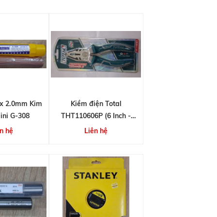
ox 2.0mm Kim
Kiềm điện Total
ini G-308
THT110606P (6 Inch -
160mm)
n hệ
Liên hệ