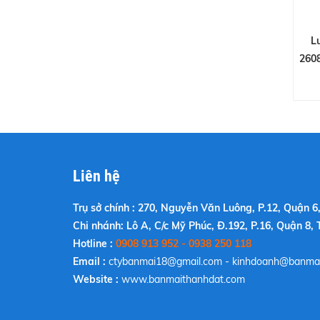
L
260
Liên hệ
Trụ sở chính : 270, Nguyễn Văn Luông, P.12, Quận 6,
Chi nhánh: Lô A, C/c Mỹ Phúc, Đ.192, P.16, Quận 8, 
Hotline :
0908 913 952 - 0938 250 118
Email :
ctybanmai18@gmail.com
-
kinhdoanh@banmai
Website :
www.banmaithanhdat.com