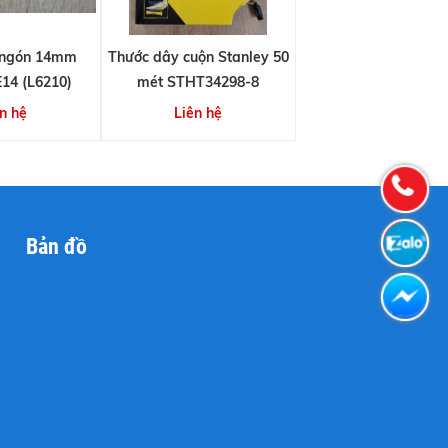
 ngón 14mm
Thước dây cuộn Stanley 50
14 (L6210)
mét STHT34298-8
n hệ
Liên hệ
Bản đồ