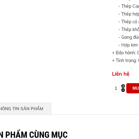
- Thép Cacb
- Thép hợp 
- Thép có đ
- Thép khôn
- Gang đúc 
- Hợp kim n
+ Bảo hành: 
+ Tình trạng:
Liên hệ
HÔNG TIN SẢN PHẨM
N PHẨM CÙNG MỤC