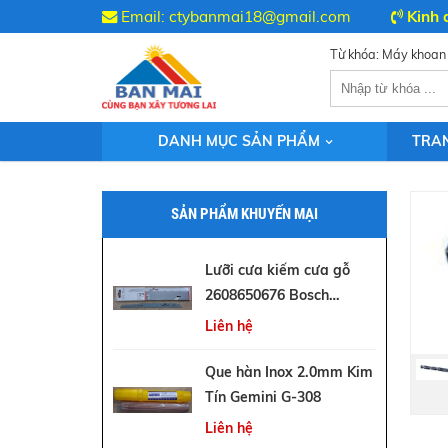
Email:
ctybanmai18@gmail.com
Kinh 
DANH MỤC SẢN PHẨM
TRA
SẢN PHẨM KHUYẾN MẠI
Lưỡi cưa kiếm cưa gỗ
2608650676 Bosch
S1531L
Liên hệ
Que hàn Inox 2.0mm Kim
Tín Gemini G-308
Liên hệ