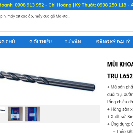
doanh: 0908 913 952 - Chị Hoàng | Kỹ Thuật: 0938 250 118 - 
NG CHỦ
GIỚI THIỆU
TƯ VẤN
ĐĂNG KÝ ĐẠI LÝ
MŨI KHO
TRỤ L652
+ Mã sản phẩ
đuôi trụ, đư
tổng chiều d
+ Hãng sản xu
+ Xuất sứ: Si
+ Ứng dụng: C
- Thép kết 