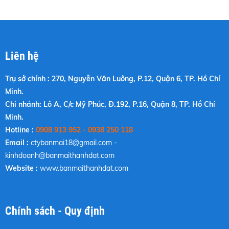
Liên hệ
Trụ sở chính : 270, Nguyễn Văn Luông, P.12, Quận 6, TP. Hồ Chí
Minh.
Chi nhánh: Lô A, C/c Mỹ Phúc, Đ.192, P.16, Quận 8, TP. Hồ Chí
Minh.
Hotline :
0908 913 952 - 0938 250 118
Email :
ctybanmai18@gmail.com
-
kinhdoanh@banmaithanhdat.com
Website :
www.banmaithanhdat.com
Chính sách - Quy định