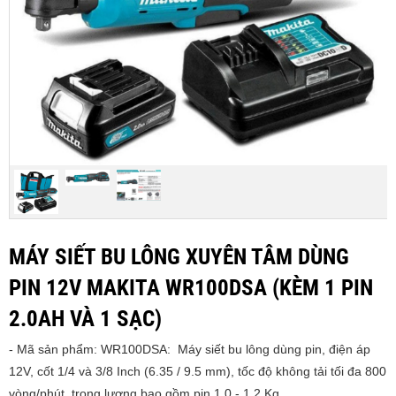
MÁY SIẾT BU LÔNG XUYÊN TÂM DÙNG
PIN 12V MAKITA WR100DSA (KÈM 1 PIN
2.0AH VÀ 1 SẠC)
- Mã sản phẩm: WR100DSA: Máy siết bu lông dùng pin, điện áp
12V, cốt 1/4 và 3/8 Inch (6.35 / 9.5 mm), tốc độ không tải tối đa 800
vòng/phút, trọng lượng bao gồm pin 1.0 - 1.2 Kg