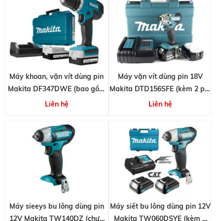
Máy khoan, vặn vít dùng pin
Máy vặn vít dùng pin 18V
Makita DF347DWE (bao gồm
Makita DTD156SFE (kèm 2 pin
2 pin 1.5Ah và 1 sạc)
3.0Ah và 1 sạc)
Liên hệ
Liên hệ
Máy sieeys bu lông dùng pin
Máy siết bu lông dùng pin 12V
12V Makita TW140DZ (chưa
Makita TW060DSYE (kèm 2