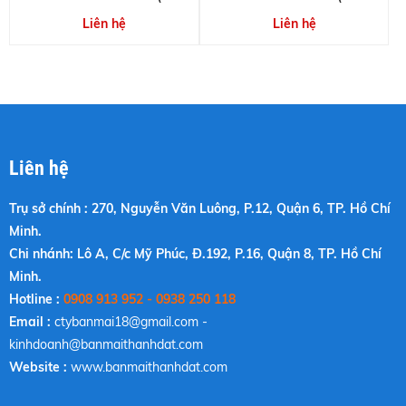
bao gồm pin và sạc)
pin 1.5Ah và 1 sạc)
Liên hệ
Liên hệ
Liên hệ
Trụ sở chính : 270, Nguyễn Văn Luông, P.12, Quận 6, TP. Hồ Chí
Minh.
Chi nhánh: Lô A, C/c Mỹ Phúc, Đ.192, P.16, Quận 8, TP. Hồ Chí
Minh.
Hotline :
0908 913 952 - 0938 250 118
Email :
ctybanmai18@gmail.com
-
kinhdoanh@banmaithanhdat.com
Website :
www.banmaithanhdat.com