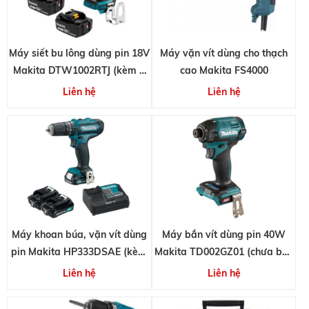
Máy siết bu lông dùng pin 18V
Máy vặn vít dùng cho thạch
Makita DTW1002RTJ (kèm 2
cao Makita FS4000
pin 5.0Ah và 1 sạc)
Liên hệ
Liên hệ
Máy khoan búa, vặn vít dùng
Máy bắn vít dùng pin 40W
pin Makita HP333DSAE (kèm
Makita TD002GZ01 (chưa bao
2 pin 2.0Ah và 1 sạc)
gồm pin và sạc)
Liên hệ
Liên hệ