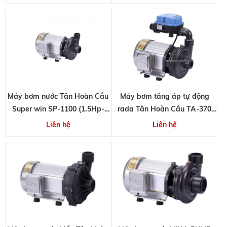
Máy bơm nước Tân Hoàn Cầu
Máy bơm tăng áp tự động
Super win SP-1100 (1.5Hp-
rada Tân Hoàn Cầu TA-370
25m3/h)
(1/2HP)
Liên hệ
Liên hệ