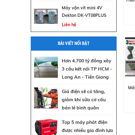
Máy vặn vít mini 4V
Dekton DK-VT08PLUS
Liên hệ
BÀI VIẾT NỔI BẬT
Hơn 4.700 tỷ đồng xây
3 cầu kết nối TP HCM -
Long An - Tiền Giang
Máy
Giá điện sẽ có tăng,
giảm khi sửa cơ cấu
IW
bán lẻ bình quân
Top 5 máy phát điện
được nhiều gia đình lựa