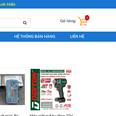
Anh Hiển
0
HỆ THỐNG BÁN HÀNG
LIÊN HỆ
ít mini 4V
Máy siết mở bu lông 21V