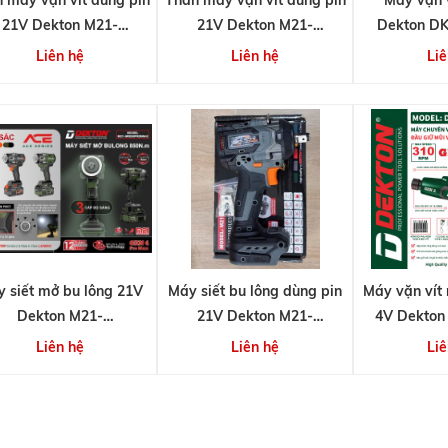
21V Dekton M21-
21V Dekton M21-
Dekton D
CV250PRO (Gen 3)
CV250PROMAX (Gen 4)
Liên hệ
Liên hệ
Liê
 siết mở bu lông 21V
Máy siết bu lông dùng pin
Máy vặn vít 
Dekton M21-
21V Dekton M21-
4V Dekton
850PROMAX (Gen 4)
IW590PLUS (chưa bao
(Ge
Liên hệ
Liên hệ
Liê
gồm pin và sạc)