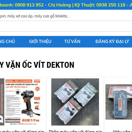
doanh: 0908 913 952 - Chị Hoàng | Kỹ Thuật: 0938 250 118 - 
NG CHỦ
GIỚI THIỆU
TƯ VẤN
ĐĂNG KÝ ĐẠI LÝ
Y VẶN ỐC VÍT DEKTON
 máy vặn vít dùng pin
Thân máy vặn vít dùng pin
Máy vặn v