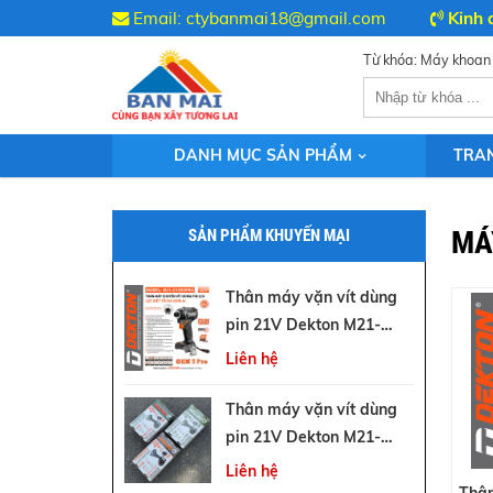
Email:
ctybanmai18@gmail.com
Kinh 
DANH MỤC SẢN PHẨM
TRA
MÁ
SẢN PHẨM KHUYẾN MẠI
Thân máy vặn vít dùng
pin 21V Dekton M21-
CV250PRO (Gen 3)
Liên hệ
Thân máy vặn vít dùng
pin 21V Dekton M21-
CV250PROMAX (Gen 4)
Liên hệ
Thân