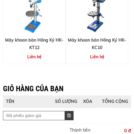
Máy khoan bàn Hồng Ký HK-
Máy khoan bàn Hồng Ký HK-
KT12
KC10
Liên hệ
Liên hệ
GIỎ HÀNG CỦA BẠN
TÊN
SỐ LƯỢNG
XÓA
TỔNG CỘNG
Thành tiền:
0 đ