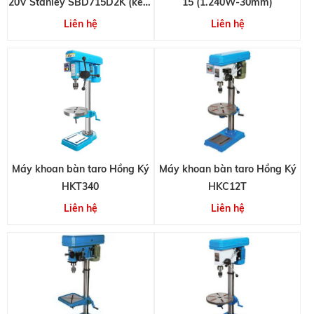
20V Stanley SBD715D2K (kèm
15 (1.240W-30mm)
2 pin 2.0Ah và 1 sạc)
Liên hệ
Liên hệ
Máy khoan bàn taro Hồng Ký
Máy khoan bàn taro Hồng Ký
HKT340
HKC12T
Liên hệ
Liên hệ