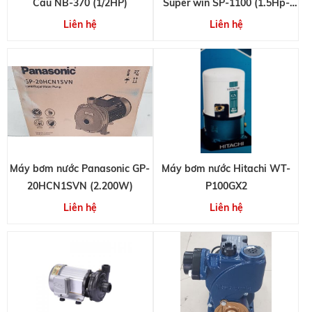
Cầu NB-370 (1/2HP)
Super win SP-1100 (1.5Hp-
25m3/h)
Liên hệ
Liên hệ
Máy bơm nước Panasonic GP-
Máy bơm nước Hitachi WT-
20HCN1SVN (2.200W)
P100GX2
Liên hệ
Liên hệ